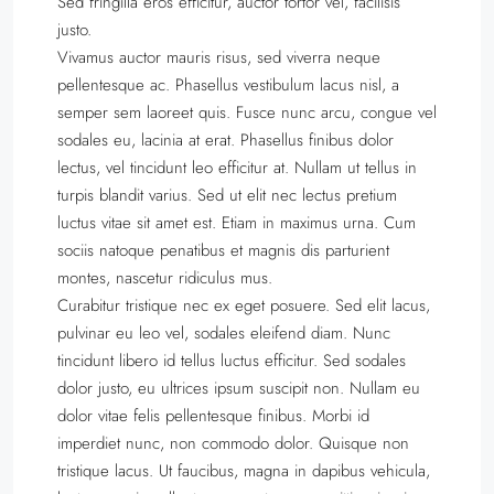
Sed fringilla eros efficitur, auctor tortor vel, facilisis
justo.
Vivamus auctor mauris risus, sed viverra neque
pellentesque ac. Phasellus vestibulum lacus nisl, a
semper sem laoreet quis. Fusce nunc arcu, congue vel
sodales eu, lacinia at erat. Phasellus finibus dolor
lectus, vel tincidunt leo efficitur at. Nullam ut tellus in
turpis blandit varius. Sed ut elit nec lectus pretium
luctus vitae sit amet est. Etiam in maximus urna. Cum
sociis natoque penatibus et magnis dis parturient
montes, nascetur ridiculus mus.
Curabitur tristique nec ex eget posuere. Sed elit lacus,
pulvinar eu leo vel, sodales eleifend diam. Nunc
tincidunt libero id tellus luctus efficitur. Sed sodales
dolor justo, eu ultrices ipsum suscipit non. Nullam eu
dolor vitae felis pellentesque finibus. Morbi id
imperdiet nunc, non commodo dolor. Quisque non
tristique lacus. Ut faucibus, magna in dapibus vehicula,