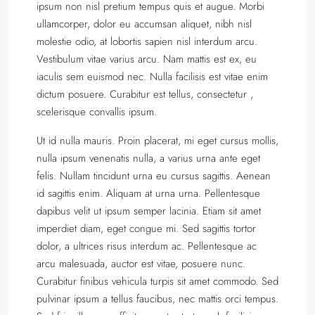
ipsum non nisl pretium tempus quis et augue. Morbi
ullamcorper, dolor eu accumsan aliquet, nibh nisl
molestie odio, at lobortis sapien nisl interdum arcu.
Vestibulum vitae varius arcu. Nam mattis est ex, eu
iaculis sem euismod nec. Nulla facilisis est vitae enim
dictum posuere. Curabitur est tellus, consectetur ,
scelerisque convallis ipsum.
Ut id nulla mauris. Proin placerat, mi eget cursus mollis,
nulla ipsum venenatis nulla, a varius urna ante eget
felis. Nullam tincidunt urna eu cursus sagittis. Aenean
id sagittis enim. Aliquam at urna urna. Pellentesque
dapibus velit ut ipsum semper lacinia. Etiam sit amet
imperdiet diam, eget congue mi. Sed sagittis tortor
dolor, a ultrices risus interdum ac. Pellentesque ac
arcu malesuada, auctor est vitae, posuere nunc.
Curabitur finibus vehicula turpis sit amet commodo. Sed
pulvinar ipsum a tellus faucibus, nec mattis orci tempus.